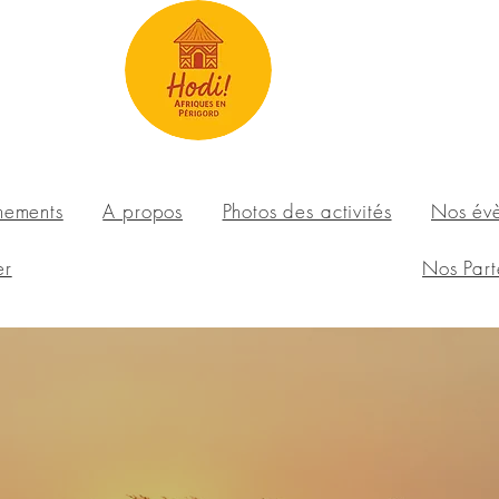
nements
A propos
Photos des activités
Nos év
er
Nos Part