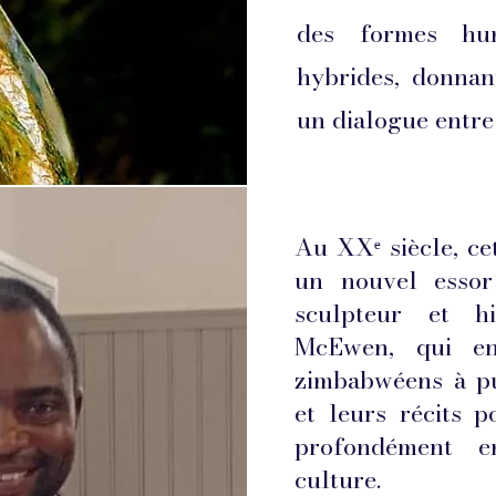
des formes hum
hybrides, donnan
un dialogue entre 
Au XXᵉ siècle, ce
un nouvel essor
sculpteur et hi
McEwen, qui enc
zimbabwéens à pu
et leurs récits 
profondément e
culture.