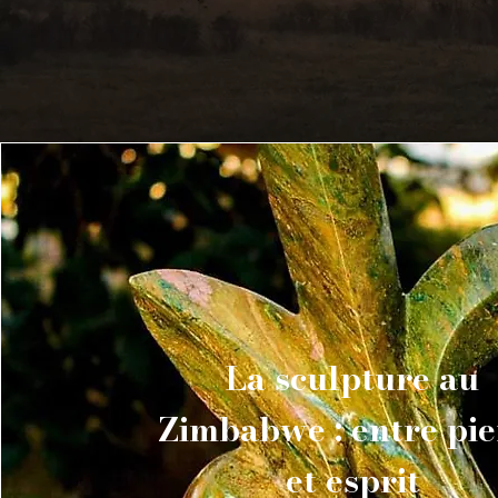
La sculpture au
Zimbabwe : entre pie
et esprit