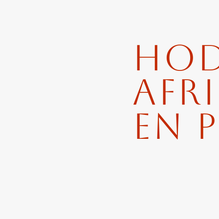
Hod
Afr
en 