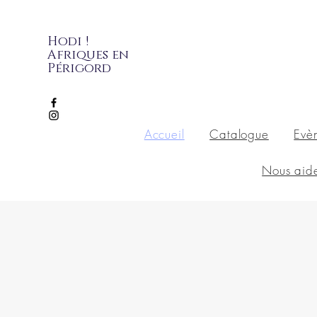
Hodi !
Afriques en
Périgord
Accueil
Catalogue
Evè
Nous aid