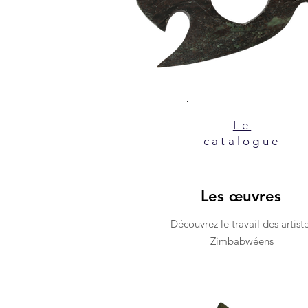
Le
catalogue
Les œuvres
Découvrez le travail des artist
Zimbabwéens