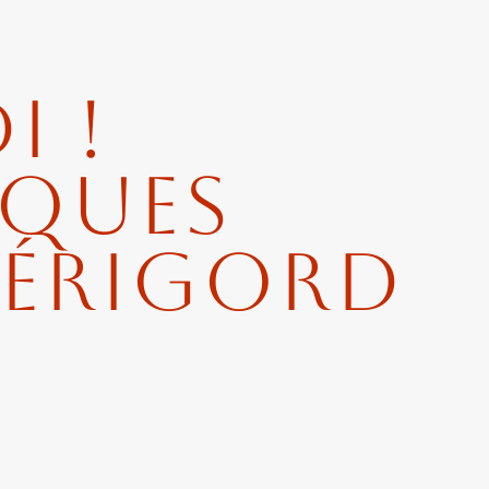
i !
iques
Périgord