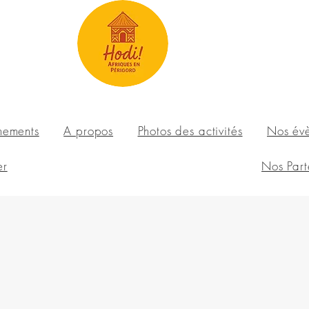
nements
A propos
Photos des activités
Nos év
er
Nos Part